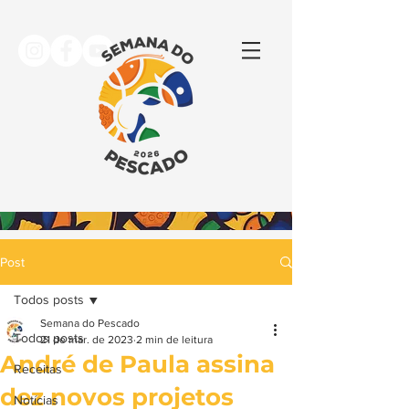
Post
Todos posts
Semana do Pescado
Todos posts
21 de mar. de 2023
2 min de leitura
André de Paula assina
Receitas
dez novos projetos
Notícias