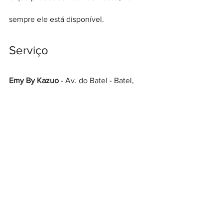
sempre ele está disponível.
Serviço
Emy By Kazuo
 - Av. do Batel - Batel, 
Curitiba - PR, 80420-090
Fujii Cozinha Japonesa
 - Mercado 
Municipal de Curitiba - Av. Sete de 
Setembro, 1865 - Box 194
Fonte