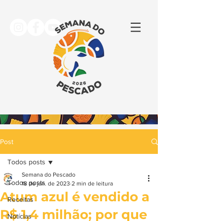
Post
Todos posts
Semana do Pescado
Todos posts
18 de jan. de 2023
2 min de leitura
Atum azul é vendido a
Receitas
R$ 1,4 milhão; por que
Notícias