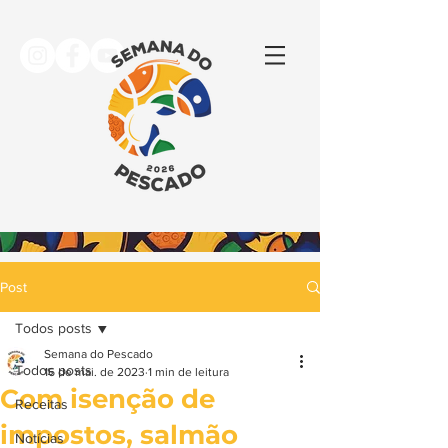
Post
Todos posts
Semana do Pescado
Todos posts
16 de mai. de 2023
1 min de leitura
Com isenção de
Receitas
impostos, salmão
Notícias