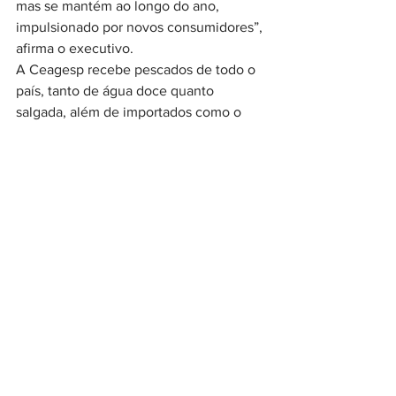
mas se mantém ao longo do ano, 
impulsionado por novos consumidores”, 
afirma o executivo.
A Ceagesp recebe pescados de todo o 
país, tanto de água doce quanto 
salgada, além de importados como o 
salmão chileno. Entre os principais 
produtos comercializados durante a 
Quaresma estão tilápia, sardinha, 
pescada, camarão e corvina. Ao todo, o 
entreposto reúne cerca de 
85 
permissionários
 e atende 
aproximadamente 
900 clientes 
regulares
, entre feirantes, restaurantes 
e distribuidores
.
Fonte