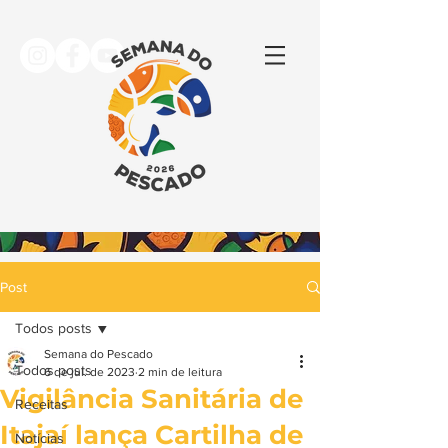
Post
Todos posts
Semana do Pescado
Todos posts
6 de jul. de 2023
2 min de leitura
Vigilância Sanitária de
Receitas
Itajaí lança Cartilha de
Notícias