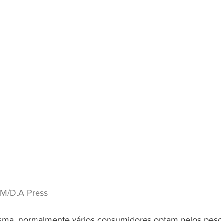
/EM/D.A Press
sma, normalmente vários consumidores optam pelos pesca