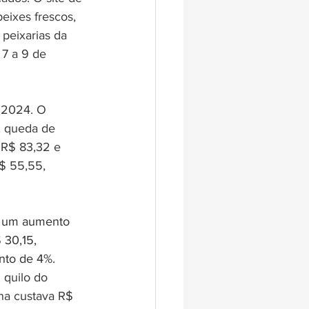
eixes frescos, 
peixarias da 
 7 a 9 de 
 2024. O 
, queda de 
 R$ 83,32 e 
$ 55,55, 
8, um aumento 
 30,15, 
nto de 4%.
 quilo do 
na custava R$ 