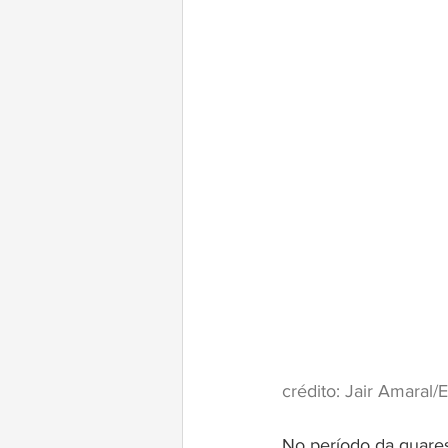
crédito: Jair Amaral
No período da quare