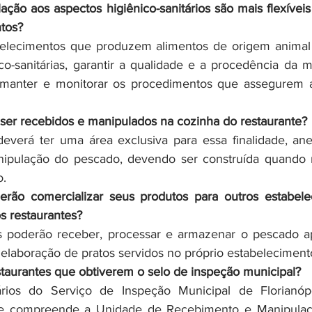
ação aos aspectos higiênico-sanitários são mais flexíveis
tos?
elecimentos que produzem alimentos de origem animal
co-sanitárias, garantir a qualidade e a procedência da ma
manter e monitorar os procedimentos que assegurem a
er recebidos e manipulados na cozinha do restaurante?
everá ter uma área exclusiva para essa finalidade, ane
nipulação do pescado, devendo ser construída quando nã
o.
erão comercializar seus produtos para outros estabele
s restaurantes?
s poderão receber, processar e armazenar o pescado ap
elaboração de pratos servidos no próprio estabeleciment
staurantes que obtiverem o selo de inspeção municipal?
rios do Serviço de Inspeção Municipal de Florianópoli
que compreende a Unidade de Recebimento e Manipulaç