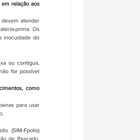
 em relação aos 
 devem atender 
téria-prima. Os 
 inocuidade do 
xa ou contígua, 
o for possível 
cimentos, como 
enas para usar 
o.
s (SIM-Fpolis) 
ão de Pescado, 