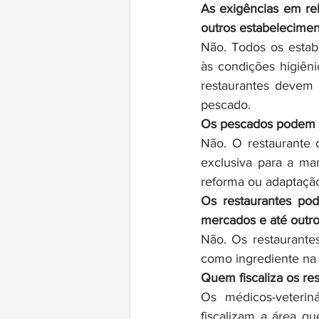
As exigências em rel
outros estabelecimen
Não. Todos os estab
às condições higiêni
restaurantes devem 
pescado.
Os pescados podem s
Não. O restaurante d
exclusiva para a ma
reforma ou adaptaçã
Os restaurantes pod
mercados e até outro
Não. Os restaurante
como ingrediente na 
Quem fiscaliza os re
Os médicos-veteriná
fiscalizam a área 