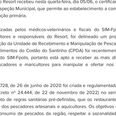
Resort recebeu nesta quarta-feira, dia 05/06, o certificad
nspeção Municipal, que permite ao estabelecimento a co
ção primária.
lizadas pelos médicos-veterinários e fiscais do SIM-Fp
tores e responsáveis do Resort, foi delineado um pro
ação da Unidade de Recebimento e Manipulação de Pescad
imentos do Costão do Santinho (CPDA) foi recentemente
o SIM-Fpolis, portanto está apto a receber as mais div
cadores e maricultores para manipular e ofertar nos r
0.728, de 26 de junho de 2020 foi criada e regulamentada
ecreto nº 24.444, de 22 de novembro de 2022) no sentid
 de regras sanitárias pré-definidas, que os restaurant
dos pescadores artesanais e aquicultores. Os objetivos d
nsumo de pescados da região, respeitar a sazonalidade