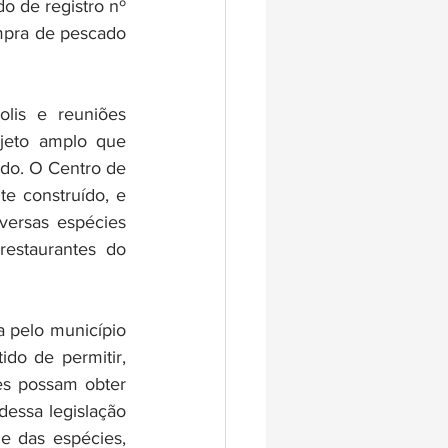
o de registro nº 
mpra de pescado 
olis e reuniões 
jeto amplo que 
o. O Centro de 
 construído, e 
ersas espécies 
estaurantes do 
 pelo município 
o de permitir, 
es possam obter 
essa legislação 
 das espécies, 