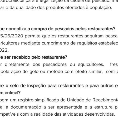
 burocráticos para a legalização da cadeia de pescado, ma
ar e da qualidade dos produtos ofertados à população.
que normatiza a compra de pescados pelos restaurantes?
 25/06/2020 permite que os restaurantes adquiram pesca
icultores mediante cumprimento de requisitos estabelec
022.
 ser recebido pelo restaurante?
 diretamente dos pescadores ou aquicultores,  fresc
pela ação do gelo ou método com efeito similar,  sem q
re o selo de inspeção para restaurantes e para outros e
em animal?
ebem um registro simplificado de Unidade de Recebiment
l a documentação a ser apresentada e a estrutura pa
patíveis com a realidade das atividades desenvolvidas.