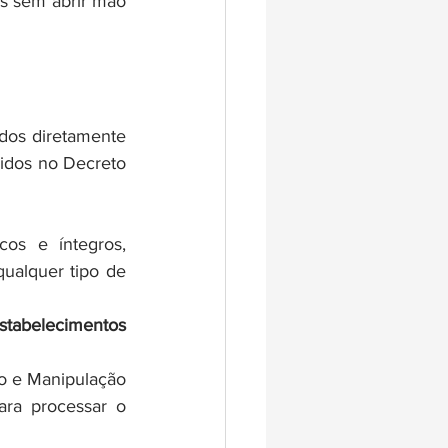
s sem abrir mão 
dos diretamente 
idos no Decreto 
os e íntegros, 
ualquer tipo de 
stabelecimentos 
o e Manipulação 
ra processar o 