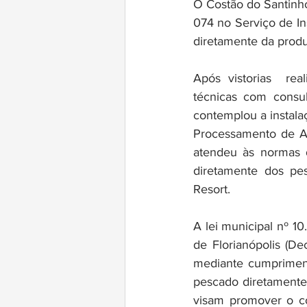
O Costão do Santinho 
074 no Serviço de I
diretamente da produ
Após vistorias  rea
técnicas com consul
contemplou a instal
Processamento de Al
atendeu às normas d
diretamente dos pes
Resort.
A lei municipal nº 1
de Florianópolis (D
mediante cumprimento
pescado diretamente 
visam promover o co