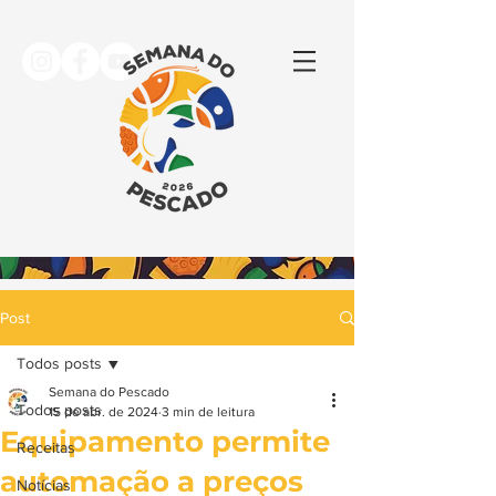
Post
Todos posts
Semana do Pescado
Todos posts
15 de abr. de 2024
3 min de leitura
Equipamento permite
Receitas
automação a preços
Notícias