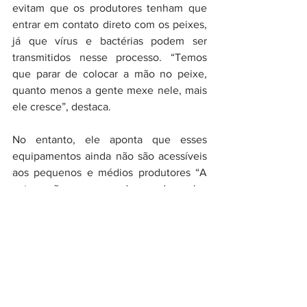
evitam que os produtores tenham que 
entrar em contato direto com os peixes, 
já que vírus e bactérias podem ser 
transmitidos nesse processo. “Temos 
que parar de colocar a mão no peixe, 
quanto menos a gente mexe nele, mais 
ele cresce”, destaca.
No entanto, ele aponta que esses 
equipamentos ainda não são acessíveis 
aos pequenos e médios produtores “A 
automação vem sendo usada pelos 
grandes produtores, até porque existe 
um custo a ser diluído, inicialmente, 
nessas produções. Ainda não é uma 
realidade para o pequeno e médio 
produtor”, relata.
Porém, o presidente da Peixe BR pontua 