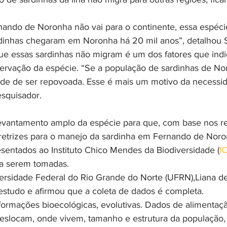
ando de Noronha não vai para o continente, essa espécie
ardinhas chegaram em Noronha há 20 mil anos”, detalhou 
e essas sardinhas não migram é um dos fatores que indi
rvação da espécie. “Se a população de sardinhas de No
dade de ser repovoada. Esse é mais um motivo da necessi
esquisador.
evantamento amplo da espécie para que, com base nos res
diretrizes para o manejo da sardinha em Fernando de Noro
esentados ao Instituto Chico Mendes da Biodiversidade (
I
 a serem tomadas.
ersidade Federal do Rio Grande do Norte (UFRN),Liana de
studo e afirmou que a coleta de dados é completa.
nformações bioecológicas, evolutivas. Dados de alimentaç
eslocam, onde vivem, tamanho e estrutura da população, 