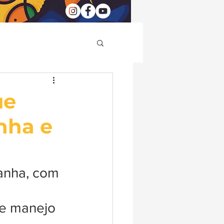
ue
nha e
manha, com 
 
de manejo 