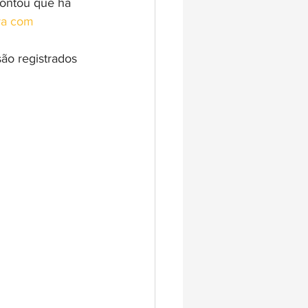
pontou que há 
va com 
ão registrados 