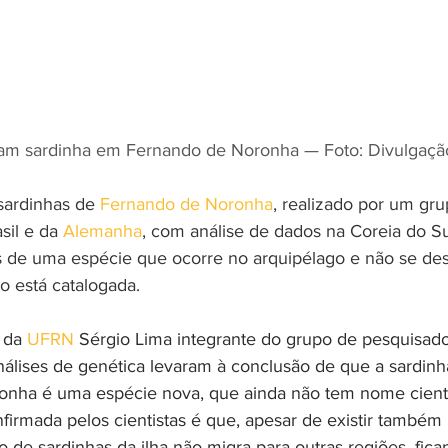
am sardinha em Fernando de Noronha — Foto: Divulgaçã
sardinhas de 
Fernando de Noronha
, realizado por um gru
il e da 
Alemanha
, com análise de dados na Coreia do Sul
 de uma espécie que ocorre no arquipélago e não se des
o está catalogada.
 da 
UFRN
 Sérgio Lima integrante do grupo de pesquisado
nálises de genética levaram à conclusão de que a sardinh
nha é uma espécie nova, que ainda não tem nome científ
firmada pelos cientistas é que, apesar de existir também 
ão de sardinhas da ilha não migra para outras regiões, fic