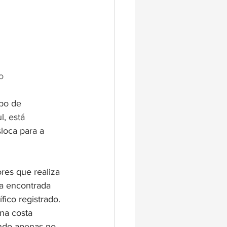
o
po de 
, está 
loca para a 
res que realiza 
a encontrada 
ico registrado.
na costa 
ando apenas no 