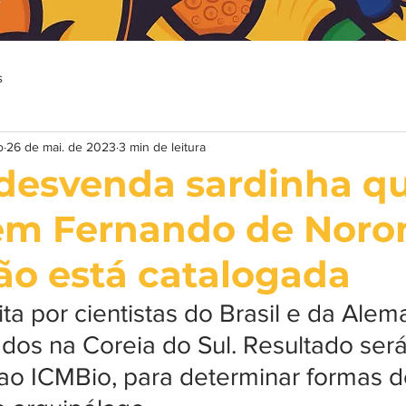
s
o
26 de mai. de 2023
3 min de leitura
desvenda sardinha q
em Fernando de Noro
ão está catalogada
ita por cientistas do Brasil e da Ale
dos na Coreia do Sul. Resultado será
ao ICMBio, para determinar formas 