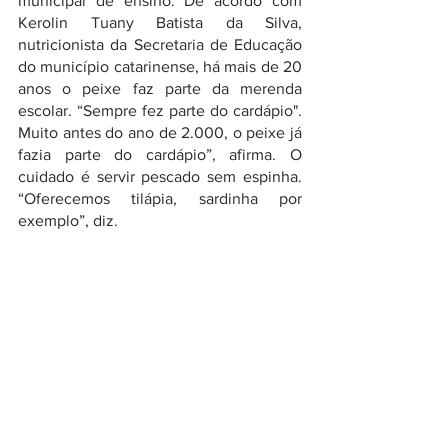
municipal de ensino. De acordo com 
Kerolin Tuany Batista da Silva, 
nutricionista da Secretaria de Educação 
do município catarinense, há mais de 20 
anos o peixe faz parte da merenda 
escolar. “Sempre fez parte do cardápio". 
Muito antes do ano de 2.000, o peixe já 
fazia parte do cardápio”, afirma. O 
cuidado é servir pescado sem espinha. 
“Oferecemos tilápia, sardinha por 
exemplo”, diz.
Mesmo assim, a Secretaria de Educação 
busca manter o incentivo e em 
setembro deste ano realizou, em 
parceria com a Unidade de 
Desenvolvimento Rural um concurso de 
apresentação de pratos com pescados 
nos Centros de Educação Infantil (CEIs) 
do município. Os 38 CEIs participaram. A 
intenção foi a elaboração de pratos com 
peixes com foco no incentivo do 