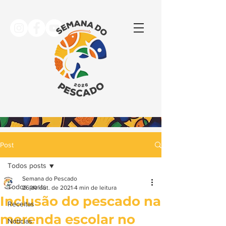
Post
Todos posts
Semana do Pescado
Todos posts
26 de out. de 2021
4 min de leitura
Inclusão do pescado na
Receitas
merenda escolar no
Notícias