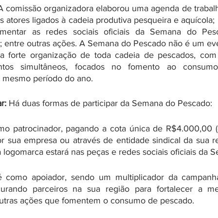
A comissão organizadora elaborou uma agenda de trabalh
 atores ligados à cadeia produtiva pesqueira e aquícola;
entar as redes sociais oficiais da Semana do Pesc
s; entre outras ações. A Semana do Pescado não é um ev
ma forte organização de toda cadeia de pescados, com a
entos simultâneos, focados no fomento ao consumo,
 mesmo período do ano. 
r: 
Há duas formas de participar da Semana do Pescado:
mo patrocinador, pagando a cota única de R$4.000,00 (qu
r sua empresa ou através de entidade sindical da sua r
a logomarca estará nas peças e redes sociais oficiais da 
é como apoiador, sendo um multiplicador da campanha
rando parceiros na sua região para fortalecer a me
utras ações que fomentem o consumo de pescado.