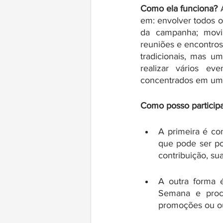
Como ela funciona?
 
em: envolver todos os
da campanha; movim
reuniões e encontro
tradicionais, mas u
realizar vários ev
concentrados em um
Como posso participa
A primeira é co
que pode ser po
contribuição, su
A outra forma 
Semana e procu
promoções ou o